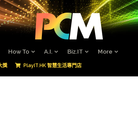
How To
A.I.
Biz.IT
More
專大獎
PlayIT.HK 智慧生活專門店