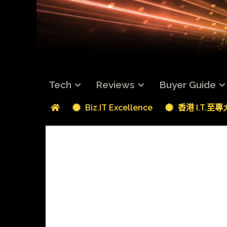
Tech
Reviews
Buyer Guide
Biz.IT Excellence
香港 I.T.至