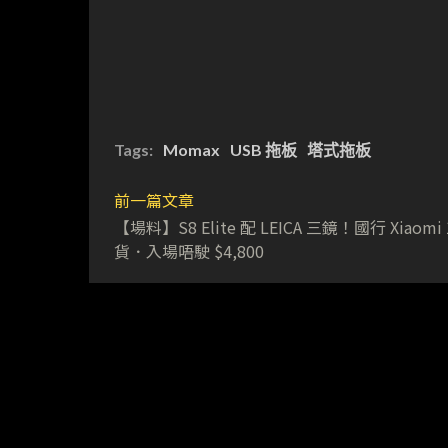
Tags:
Momax
USB 拖板
塔式拖板
前一篇文章
【場料】S8 Elite 配 LEICA 三鏡！國行 Xiaomi 
貨．入場唔駛 $4,800