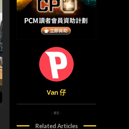
Van 仔
- 廣告 -
Related Articles