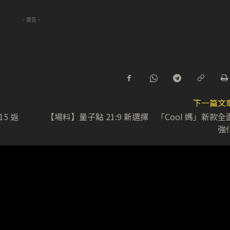
- 廣告 -
下一篇文
15 返
【場料】量子點 21:9 新選擇 「Cool 媽」新款全
強