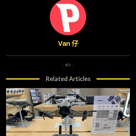
Van 仔
- 廣告 -
Related Articles