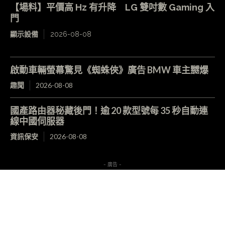
【場料】平價高 Hz 有升降 LG 雙吋數 Gaming 入
門
顯示設備
2026-08-08
啟動車輛螢幕驚見《蜘蛛俠》廣告 BMW 車主嬲爆
趣聞
2026-08-08
國產路由器秘藏後門！逾 20 款型號每 35 秒自動連
線中國伺服器
資訊保安
2026-08-08
- 廣告 -