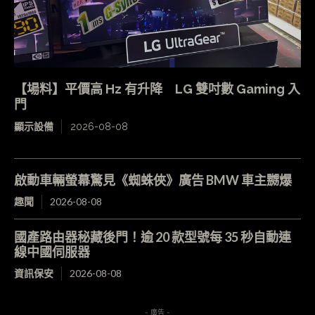
【場料】平價高 Hz 有升降 LG 雙吋數 Gaming 入
門
顯示設備
2026-08-08
啟動車輛螢幕驚見《蜘蛛俠》廣告 BMW 車主嬲爆
趣聞
2026-08-08
國產路由器秘藏後門！逾 20 款型號每 35 秒自動連
線中國伺服器
資訊保安
2026-08-08
- 廣告 -