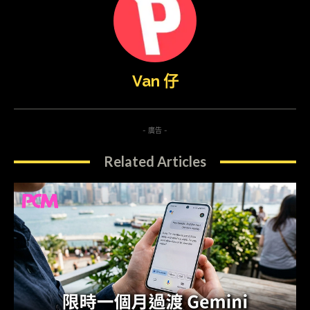
Van 仔
- 廣告 -
Related Articles