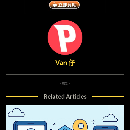
Van 仔
- 廣告 -
Related Articles