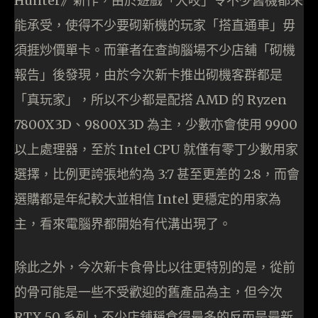
Hunter》新作，由於遊戲「大咬」令不少舊機都未
能承受，使得不少要砌新機的玩家「搭直通車」毋
須捱炒價單卡。而筆者在查詢腦場不少店舖「砌機
報告」後發現，由於今次新卡推出砌機客群都是
「真玩家」，所以不少都是配搭 AMD 的 Ryzen
7800X3D、9800X3D 為主，少數亦會使用 9900
以上處理器，至於 Intel CPU 就僅有零丁少數用家
選擇，比例更誇張地約為 3:7 甚至更差的 2:8，而會
選購都是年紀較大並相信 Intel 更穩定的用家為
主，看來電腦界都開始有代溝出現了。
除此之外，今次新卡食骨比以往更特別的是，從前
的骨可能是一些不受歡迎的舊產品為主，但今次
RTX 50 系列，不少店舖稱食得最多的反而是最新