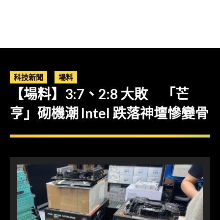
科技新聞
場料
【場料】3:7、2:8 大敗 「芒
亨」砌機潮 Intel 跌落神壇慘變骨