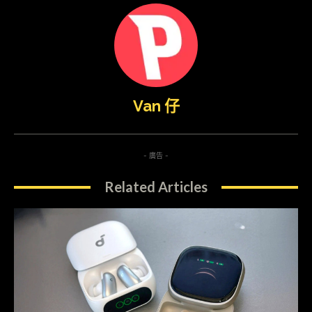
Van 仔
- 廣告 -
Related Articles