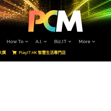
How To
A.I.
Biz.IT
More
專大獎
PlayIT.HK 智慧生活專門店