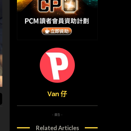
Van 仔
- 廣告 -
Related Articles