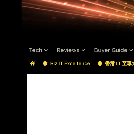
Tech
Reviews
Buyer Guide
Biz.IT Excellence
香港 I.T.至