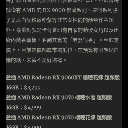
香」殺出血路的盈通近日就被漢科代理。不過暫時
就僅有 AMD 的 RX 9000 櫻瞳系列。這個系列除
了是以白配粉藍粉紫等非常女性向的顏色作主題
外，最重點就是卡背會印有自家的動漫女角以及出
廠內藏香薰棒，名副其實的「老婆很香」。至於定
價上，目前定價都屬市場低位，在預算有限想砌白
機的話，未嘗不是好選擇。
盈通 AMD Radeon RX 9060XT 櫻瞳花嫁 超頻版
16GB：
$3,299
盈通 AMD Radeon RX 9070 櫻瞳水著 超頻版
16GB：
$4,999
盈通 AMD Radeon RX 9070 櫻瞳花嫁 超頻版
16GB：
$4,999