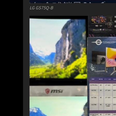
LG GS75Q-B