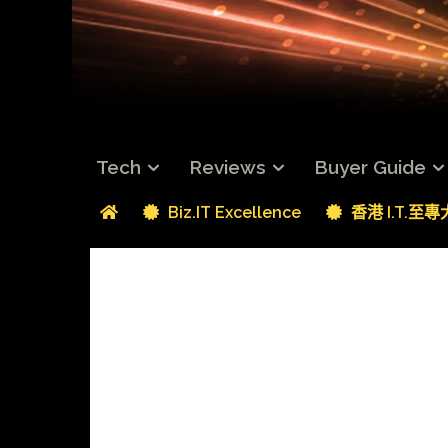
Tech
Reviews
Buyer Guide
Biz.IT Excellence
香港 I.T.至