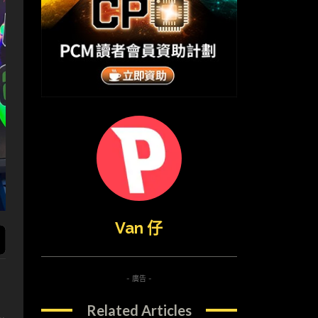
Van 仔
- 廣告 -
Related Articles