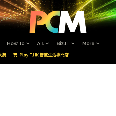
How To
A.I.
Biz.IT
More
專大獎
PlayIT.HK 智慧生活專門店