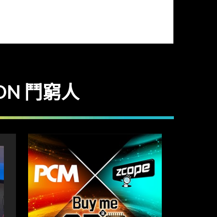
ON 鬥窮人