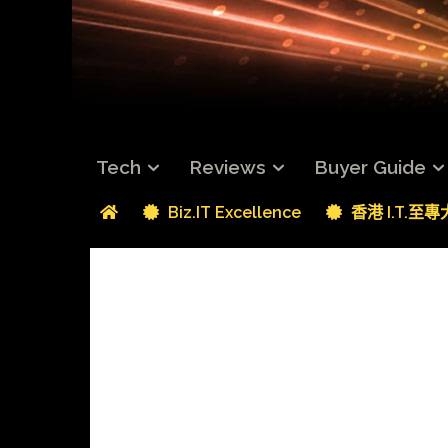
Tech
Reviews
Buyer Guide
Biz.IT Excellence
香港 I.T.至