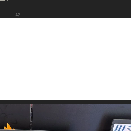
- 廣告 -