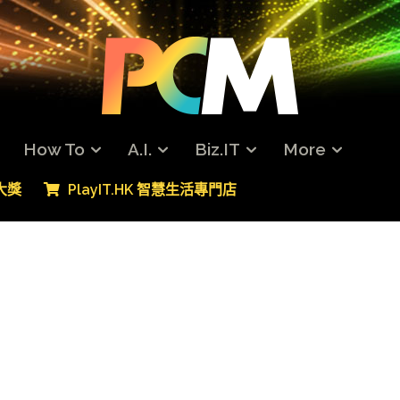
How To
A.I.
Biz.IT
More
專大獎
PlayIT.HK 智慧生活專門店