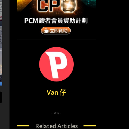
Van 仔
- 廣告 -
Related Articles