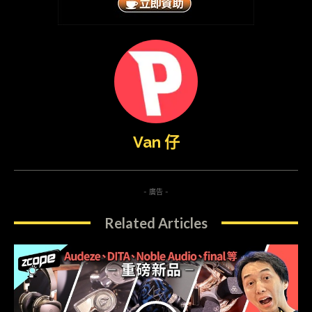
Van 仔
- 廣告 -
Related Articles