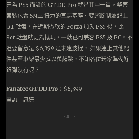
專為 PS5 而設的 GT DD Pro 就是其中一員。整套
套裝包含 5Nm 扭力的直驅基座、雙踏腳制並配上
GT 軚盤，在近期微軟的 Forza 加入 PS5 後，此
Set 軚盤就更為抵玩，一軚已可兼容 PS5 及 PC。不
過要留意是 $6,399 是未連波棍， 如果連上其他配
件甚至車架最少就以萬起跳，不知各位玩家準備好
銀彈沒有呢？
Fanatec GT DD Pro：
$6,399
查詢：訊達
- 廣告 -