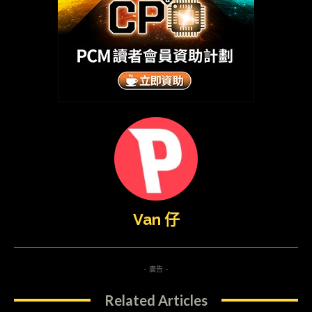
Van 仔
- 廣告 -
Related Articles