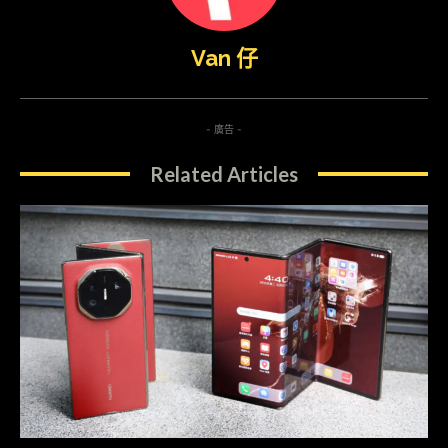
Van 仔
- 廣告 -
Related Articles