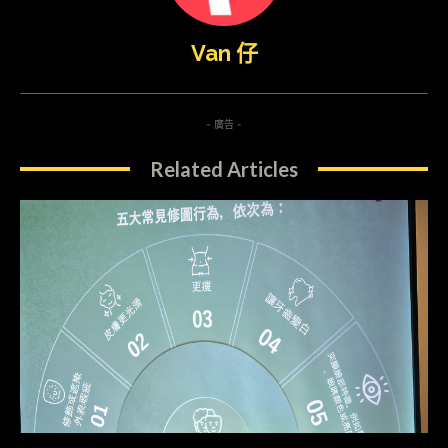
Van 仔
- 廣告 -
Related Articles