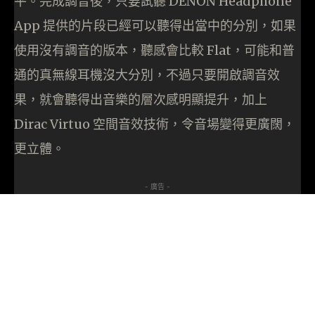
平。完成調音後，只要試聽 DENON Headphone
App 提供的片段已經可以聽得出當中的分別，如果
使用沒有調音的版本，聽感會比較 Flat，可能和普
通的真無線耳機沒大分別，不過只要開啟調音效
果，就會聽得出音樂的層次感明顯提升，加上
Dirac Virtuo 空間音效技術，令音場變得更廣闊，
更立體。
- 廣告 -