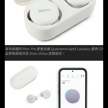
其中高階的 PerL Pro 更會支援 Qualcomm AptX Lossless 提供 CD
品質無損音訊及 Dirac Virtuo 空間音訊。