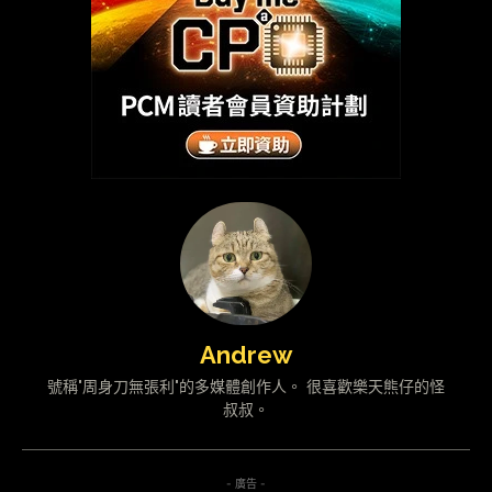
Andrew
號稱"周身刀無張利"的多媒體創作人。 很喜歡樂天熊仔的怪
叔叔。
- 廣告 -