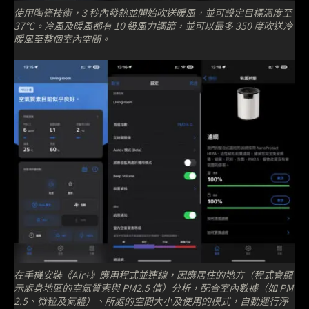
使用陶瓷技術，3 秒內發熱並開始吹送暖風，並可設定目標溫度至
37°C。冷風及暖風都有 10 級風力調節，並可以最多 350 度吹送冷
暖風至整個室內空間。
在手機安裝《Air+》應用程式並連線，因應居住的地方（程式會顯
示處身地區的空氣質素與 PM2.5 值）分析，配合室內數據（如 PM
2.5、微粒及氣體）、所處的空間大小及使用的模式，自動運行淨