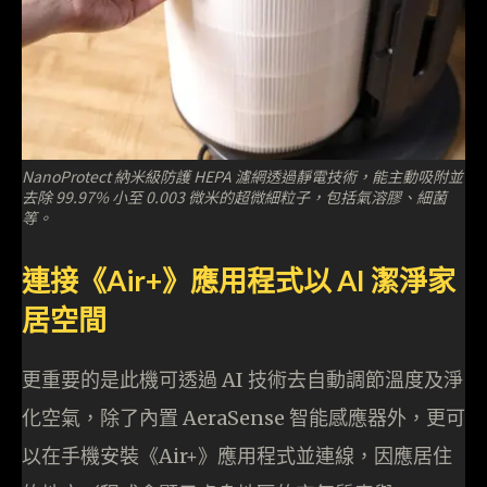
NanoProtect 納米級防護 HEPA 濾網透過靜電技術，能主動吸附並
去除 99.97% 小至 0.003 微米的超微細粒子，包括氣溶膠、細菌
等。
連接《Air+》應用程式以 AI 潔淨家
居空間
更重要的是此機可透過 AI 技術去自動調節溫度及淨
化空氣，除了內置 AeraSense 智能感應器外，更可
以在手機安裝《Air+》應用程式並連線，因應居住