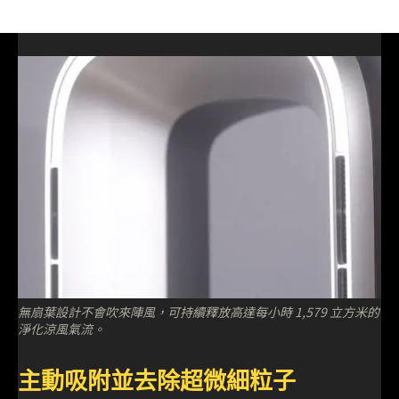
無扇葉設計不會吹來陣風，可持續釋放高達每小時 1,579 立方米的
淨化涼風氣流。
主動吸附並去除超微細粒子