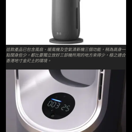
這款產品已包含風扇、暖風機及空氣清新機三個功能，稍為高身一
點闊身些少，都比要獨立放好三部機所用的地方來得少，極之適合
香港地寸金尺土的環境。