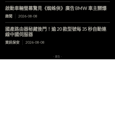
啟動車輛螢幕驚見《蜘蛛俠》廣告 BMW 車主嬲爆
趣聞
2026-08-08
國產路由器秘藏後門！逾 20 款型號每 35 秒自動連
線中國伺服器
資訊保安
2026-08-08
- 廣告 -