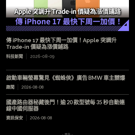
傳 iPhone 17 最快下周一加價！Apple 突調升
Trade-in 價疑為漲價鋪路
科技新聞
2026-08-09
啟動車輛螢幕驚見《蜘蛛俠》廣告 BMW 車主嬲爆
趣聞
2026-08-08
國產路由器秘藏後門！逾 20 款型號每 35 秒自動連
線中國伺服器
資訊保安
2026-08-08
- 廣告 -