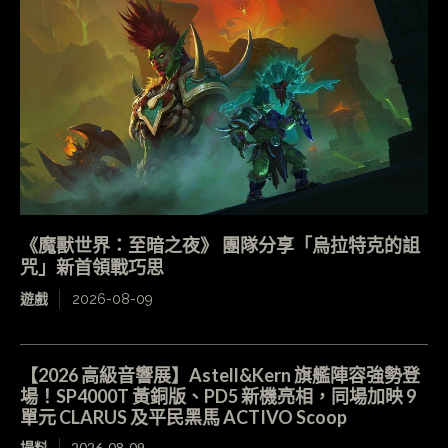
《魔獸世界：至暗之夜》 團隊分享「烏拉特克的詛
咒」新首領戰巧思
遊戲
2026-08-09
【2026 高級音響展】Astell&Kern 旗艦陣容強勢登
場！SP4000T 黃銅版、PD5 新機亮相，同場加映 9
單元 CLARUS 及平民黑馬 ACTIVO Scoop
場料
2026-08-09