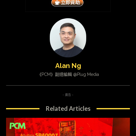
Alan Ng
《PCM》副總編輯 @Plug Media
- 廣告 -
Related Articles