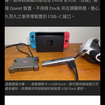
電。選用較高級的座枱型 Dock 更可以「拉線」連
接 Quest 裝置，不用將 Dock 吊在頭顯旁邊，擔心
久而久之會弄壞裝置的 USB-C 接口。
高階連接方案——高階擷取卡＋USB Dock，既可達到高幀速又可
邊充邊玩，如果能找到個高級的座枱型 USB Dock 更好。