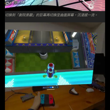
切換到「劇院景觀」的巨幕再切換至曲面屏幕，沉浸感一流。