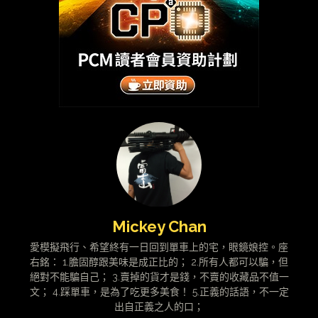
Mickey Chan
愛模擬飛行、希望終有一日回到單車上的宅，眼鏡娘控。座
右銘： 1.膽固醇跟美味是成正比的； 2.所有人都可以騙，但
絕對不能騙自己； 3.賣掉的貨才是錢，不賣的收藏品不值一
文； 4.踩單車，是為了吃更多美食！ 5.正義的話語，不一定
出自正義之人的口；