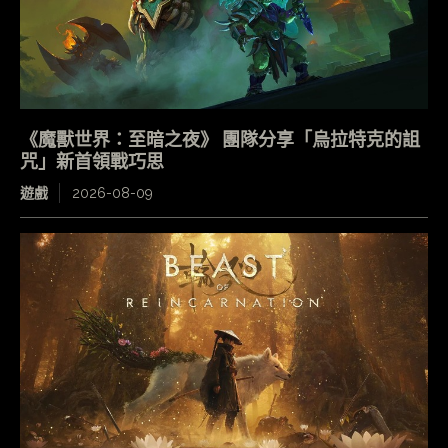
《魔獸世界：至暗之夜》 團隊分享「烏拉特克的詛
咒」新首領戰巧思
遊戲
2026-08-09