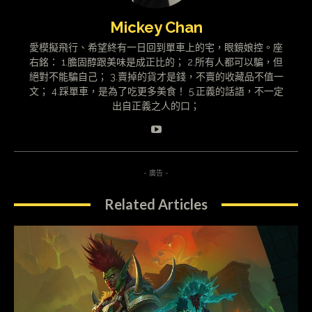
Mickey Chan
愛模擬飛行、希望終有一日回到單車上的宅，眼鏡娘控。座
右銘： 1.膽固醇跟美味是成正比的； 2.所有人都可以騙，但
絕對不能騙自己； 3.賣掉的貨才是錢，不賣的收藏品不值一
文； 4.踩單車，是為了吃更多美食！ 5.正義的話語，不一定
出自正義之人的口；
- 廣告 -
Related Articles