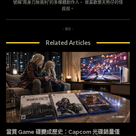
號稱"周身刀無張利"的多媒體創作人。 很喜歡樂天熊仔的怪
叔叔。
- 廣告 -
Related Articles
當買 Game 碟變成歷史：Capcom 光碟銷量僅