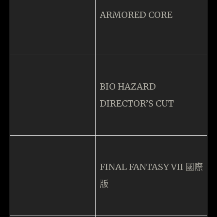
FINAL FANTASY VII 國際
版
G. DARIUS
GRADIUS 外傳
I.Q Intelligent Qube
Jumping Flash!
METAL GEAR SOLID
Mr. DRILLER
parasite EVE