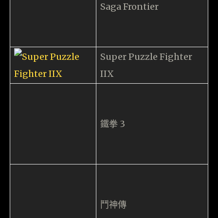
Mickey Chan
愛模擬飛行、希望終有一日回到單車上的宅，眼鏡娘控。座
右銘： 1.膽固醇跟美味是成正比的； 2.所有人都可以騙，但
絕對不能騙自己； 3.賣掉的貨才是錢，不賣的收藏品不值一
文； 4.踩單車，是為了吃更多美食！ 5.正義的話語，不一定
出自正義之人的口；