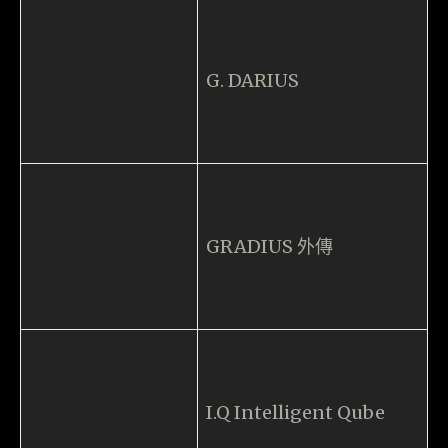
女神異聞錄 PERSONA
R4 RIDGE RACER TYPE
4
Saga Frontier
Super Puzzle Fighter
IIX
鐵拳 3
鬥神傳
WILD ARMS
XI [sái]
PlayStation Classic 規格