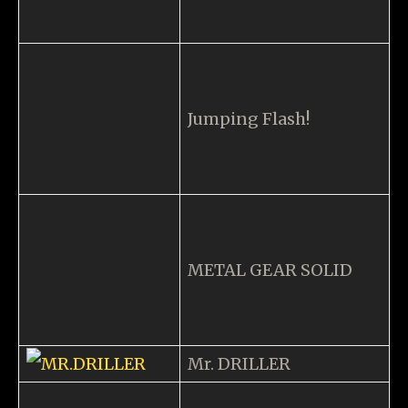
視頻輸出： 720p、480p
音效輸出： Linear PCM
輸入 / 輸出： HDMI 、 USB (Micro-B)
電源： DC 5V / 1.0A
最大額定功率： 5W
外部尺寸： 約 149 x 33 x 105mm
（隨機不附有火牛）
- 廣告 -
Tags:
SONY
PlayStation Classic