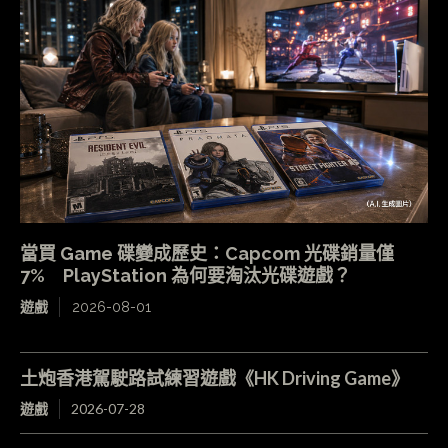
【遊戲優化】「合成之獸」Beast of
Reincarnation RTX5060 流暢跑 4K UE5 原因是？
遊戲
2026-08-08
【ZCOPE】香港高級視聽展 2026 即拍即剪！10 款
工程機試玩 + 各大品牌最新作全面睇
ZCOPE
2026-08-08
- 廣告 -
- 廣告 -
最新影片