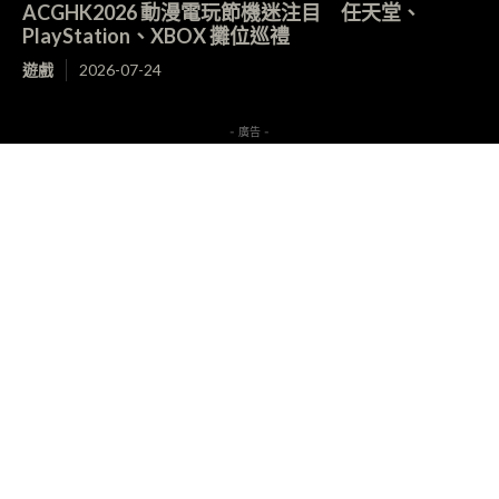
- 廣告 -