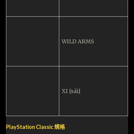
- 廣告 -
Related Articles
【遊戲優化】「合成之獸」Beast of
Reincarnation RTX5060 流暢跑 4K UE5 原因
是？
遊戲
2026-08-08