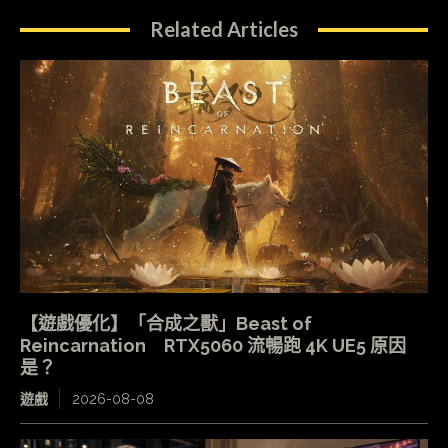
Head-Fi 級靚聲 + 支援 Dolby Atmos 精準聲音定
位 打機聽歌兩不誤！Audeze Maxwell 2 ANC 評
測
影音
2026-08-08
【場料】綾波麗加持！動漫聯乘都玩磁軸
場料
2026-08-08