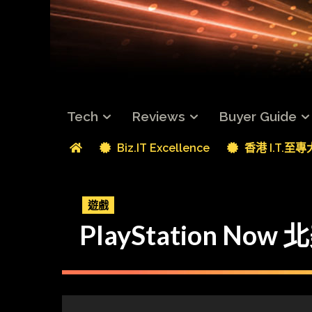
Tech
Reviews
Buyer Guide
Biz.IT Excellence
香港 I.T.至
遊戲
PlayStation No