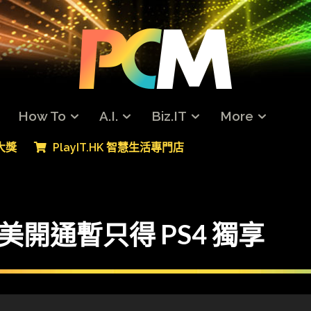
How To
A.I.
Biz.IT
More
專大獎
PlayIT.HK 智慧生活專門店
w 北美開通暫只得 PS4 獨享