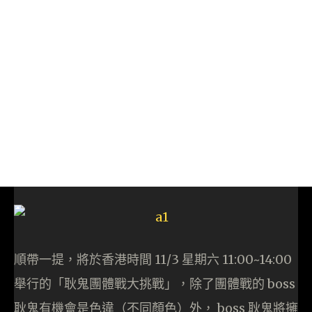
順帶一提，將於香港時間 11/3 星期六 11:00~14:00
舉行的「耿鬼團體戰大挑戰」，除了團體戰的 boss
耿鬼有機會是色違（不同顏色）外， boss 耿鬼將擁