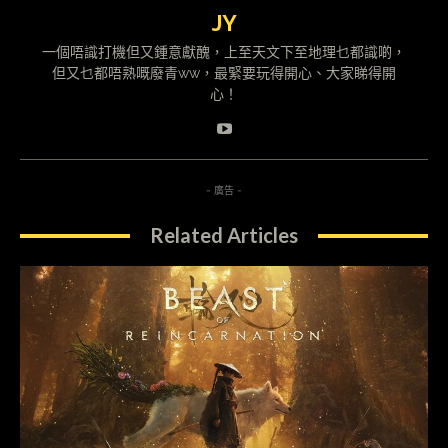
JY
一個唔識打機但又鍾意獻醜，上至天文下至地理乜都識啲，
但又乜都唔熟嘅廢青ww，最緊要玩得開心、大家睇得開
心！
- 廣告 -
Related Articles