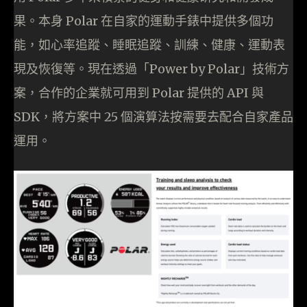
果。本身 Polar 在自家的運動手錶中提供多個功
能，如心率追蹤、睡眠追蹤、訓練、健康、運動表
現及恢復等。現在透過「Power by Polar」技術方
案，合作的企業就可用到 Polar 提供的 API 與
SDK，將方案中 25 個演算法按需要去配合自家產品
運用。