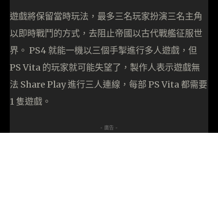
遊戲將保留當時玩法，最多三名玩家扮演三名主角
以即時戰鬥的方式，去阻止帝國以古代戰艦征服世
界。 PS4 就能一機以三個手掣進行多人遊戲，但
PS Vita 的玩家就可能失望了，製作人表示遊戲無
法 Share Play 進行三人連線，每部 PS Vita 都需要
1 隻遊戲。
- 廣告 -