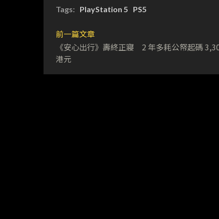
Tags:
PlayStation 5
PS5
前一篇文章
《安心出行》壽終正寢 2 年多耗公帑起碼 3,30
港元