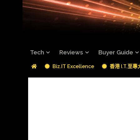
Tech
Reviews
Buyer Guide
Biz.IT Excellence
香港 I.T.至