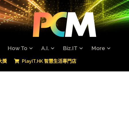
How To
A.I.
Biz.IT
More
專大獎
PlayIT.HK 智慧生活專門店