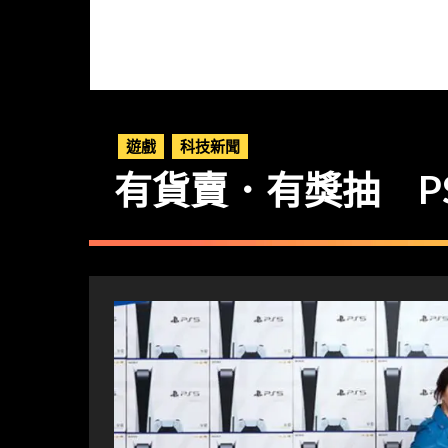
遊戲
科技新聞
有貨賣．有獎抽 PS5