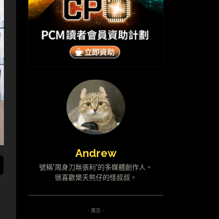
Andrew
號稱"周身刀無張利"的多媒體創作人。
很喜歡樂天熊仔的怪叔叔。
- 廣告 -