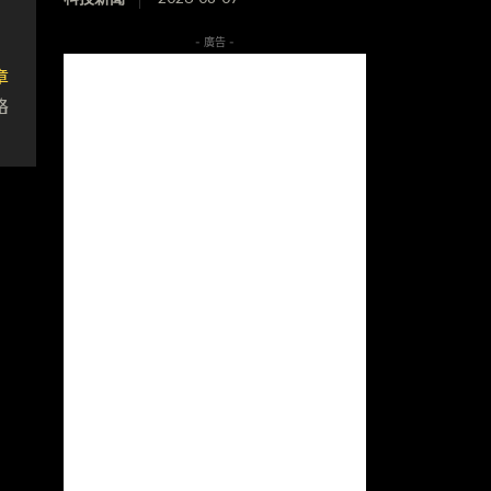
- 廣告 -
章
路