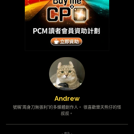
Andrew
號稱"周身刀無張利"的多媒體創作人。 很喜歡樂天熊仔的怪
叔叔。
- 廣告 -