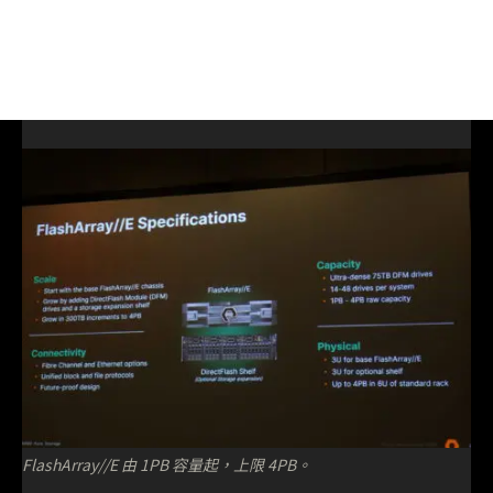
FlashArray//E 由 1PB 容量起，上限 4PB。