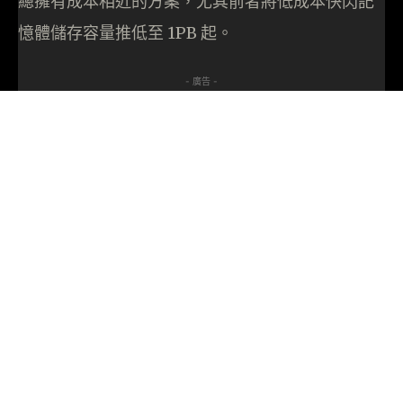
總擁有成本相近的方案，尤其前者將低成本快閃記
憶體儲存容量推低至 1PB 起。
- 廣告 -