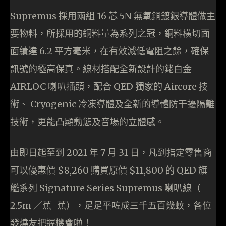
Supremus 採用兩組 16 芯 5N 無氧銅鍍銀導體做主
要物料，所採用的銅料量為系列之冠，銅料橫切面
面績達 6.2 平方毫米，在有效減低電阻之餘，確保
訊號的極高保真。線材搭配全新設計的銠白金
AIRLOC 喇叭插頭，配合 QED 獨家的 Aircore 技
術、 Cryogenic 冷凍導體及全新的導體防干擾隔離
技術，更能凸顯動態及音場的立體感。
由即日起至到 2021 年 7 月 31 日，凡到指定零售商
可以優惠價 $8,260 購買原價 $11,800 的 QED 旗
艦系列 Signature Series Supremus 喇叭線（
2.5m ／蕉-蕉），足足平咗成三千五百幾蚊，各位
發燒友把握機會啦！