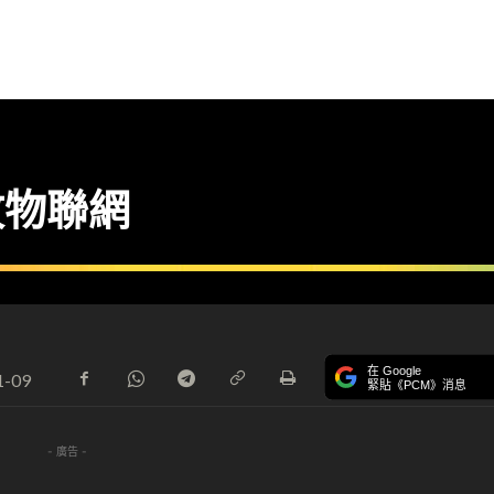
攻物聯網
在 Google
1-09
緊貼《PCM》消息
- 廣告 -