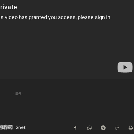
- 廣告 -
物聯網
2net