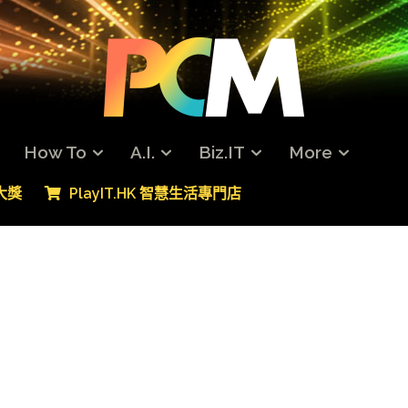
How To
A.I.
Biz.IT
More
專大獎
PlayIT.HK 智慧生活專門店