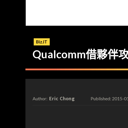
Biz.IT
Qualcomm借夥伴
Eric Chong
2015-0
Author:
Published: