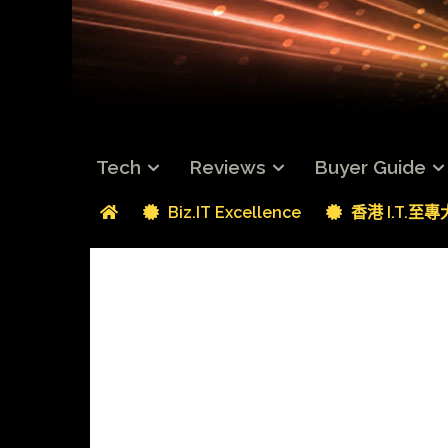
Tech
Reviews
Buyer Guide
Biz.IT Excellence
香港 I.T.至