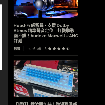
Head-Fi 級靚聲 + 支援 Dolby
Atmos 精準聲音定位 打機聽歌
兩不誤！Audeze Maxwell 2 ANC
評測
影音
2026-08-08
【場料】綾波麗加持！動漫聯乘都