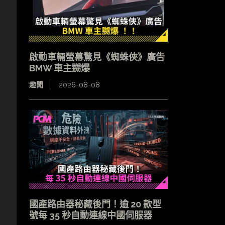
啟動車輛螢幕驚見《蜘蛛俠》廣告
BMW 車主嬲爆
趣聞
2026-08-08
國產路由器秘藏後門！逾 20 款型
號每 35 秒自動連線中國伺服器