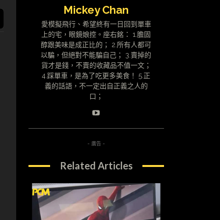
Mickey Chan
愛模擬飛行、希望終有一日回到單車
上的宅，眼鏡娘控。座右銘： 1.膽固
醇跟美味是成正比的； 2.所有人都可
以騙，但絕對不能騙自己； 3.賣掉的
貨才是錢，不賣的收藏品不值一文；
4.踩單車，是為了吃更多美食！ 5.正
義的話語，不一定出自正義之人的
口；
- 廣告 -
Related Articles