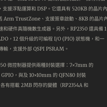
 核心，支援浮點運算和 DSP。它還具有 520KB 的晶片
rm TrustZone、支援簽章啟動、8KB 的晶片
速和硬件真隨機數生成器。另外，RP2350 還具備 1
，12 個升級的可編程 I/O (PIO) 狀態機，和一
輸，支援外部 QSPI PSRAM。
2350 微控制器提供兩種封裝選擇：7×7mm 的
 GPIO，與及 10×10mm 的 QFN80 封裝
並且各有搭載 2MB 閃存的變體（RP2354A 和