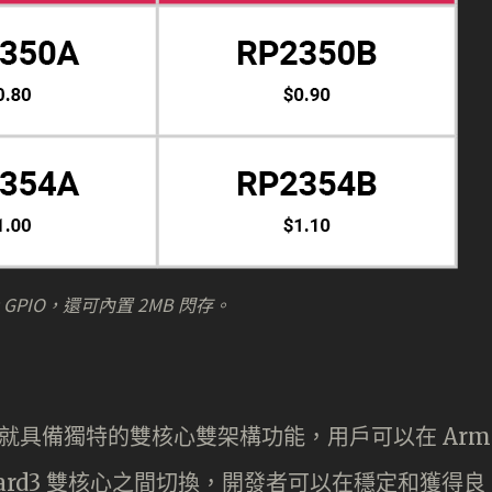
GPIO，還可內置 2MB 閃存。
co 2 就具備獨特的雙核心雙架構功能，用戶可以在 Arm
Hazard3 雙核心之間切換，開發者可以在穩定和獲得良