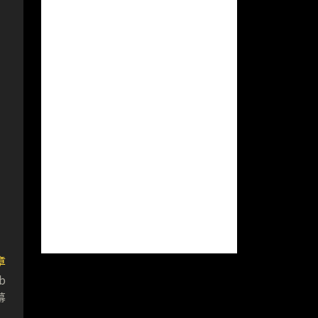
章
b
幕