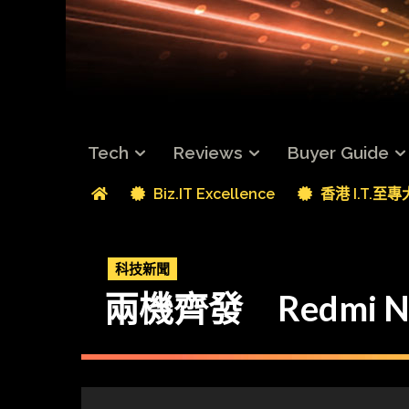
Tech
Reviews
Buyer Guide
Biz.IT Excellence
香港 I.T.至
科技新聞
兩機齊發 Redmi Not