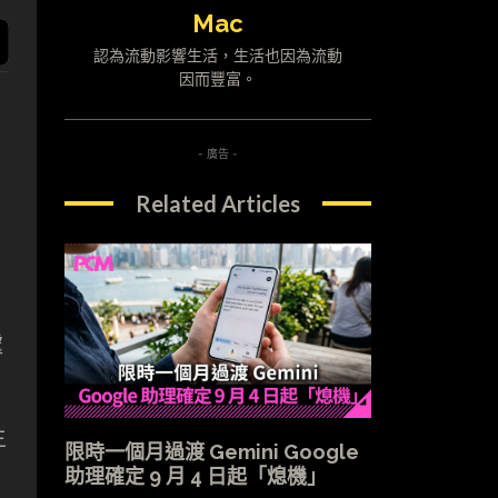
Mac
認為流動影響生活，生活也因為流動
因而豐富。
- 廣告 -
Related Articles
處
主
限時一個月過渡 Gemini Google
助理確定 9 月 4 日起「熄機」