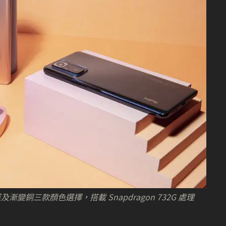
川藍及漸變銅三款顏色選擇，搭載 Snapdragon 732G 處理