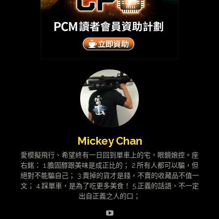
Mickey Chan
愛模擬飛行、希望終有一日回到單車上的宅，眼鏡娘控。座
右銘： 1.膽固醇跟美味是成正比的； 2.所有人都可以騙，但
絕對不能騙自己； 3.賣掉的貨才是錢，不賣的收藏品不值一
文； 4.踩單車，是為了吃更多美食！ 5.正義的話語，不一定
出自正義之人的口；