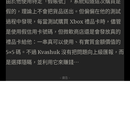
由於他使用特定「假帳號」，系統知道這次購買是
假的，理論上不會把貨品送出。但偏偏在他的測試
過程中發現，每當測試購買 Xbox 禮品卡時，儘管
是使用假信用卡號碼，但微軟商店還是會發放真的
禮品卡給他：一串真可以使用、有實質金額價值的
5×5 碼。不過 Kvashuk 沒有把問題向上級匯報，而
是選擇隱瞞，並利用它來賺錢⋯
- 廣告 -