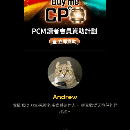
Andrew
號稱"周身刀無張利"的多媒體創作人。 很喜歡樂天熊仔的怪
叔叔。