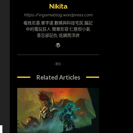
Nikita
https://vrgameblog.wordpress.com
複姓尼基,單字達,數碼與科技宅民,腦記
中的電玩狂人 簡單形容:仁慈但小氣
善忘卻記仇 低調而浮誇
- 廣告 -
Related Articles