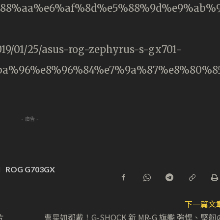
88%aa%e6%af%8d%e5%88%9d%e9%ab%
19/01/25/asus-rog-zephyrus-s-gx701-
ba%96%e8%96%84%e7%9a%87%e8%80%8
- 廣告 -
I
ROG G703GX
下一篇文
片
曹星如都戴！G-SHOCK 新 MR-G 旗艦 強悍、堅韌