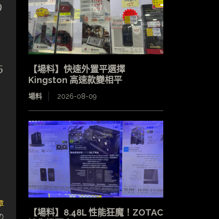
9
5
【場料】快速外置平選擇
Kingston 高速款變相平
場料
2026-08-09
章
【場料】8.48L 性能狂魔！ZOTAC
の