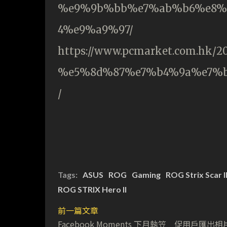
%e9%9b%bb%e7%ab%b6%e8%
4%e9%a9%97/
https://www.pcmarket.com.hk/20
%e5%8d%87%e7%b4%9a%e7%
/
Tags:
ASUS
ROG
Gaming
ROG Strix Scar I
ROG STRIX Hero II
前一篇文章
Facebook Moments 下月執笠 促用戶匯出相