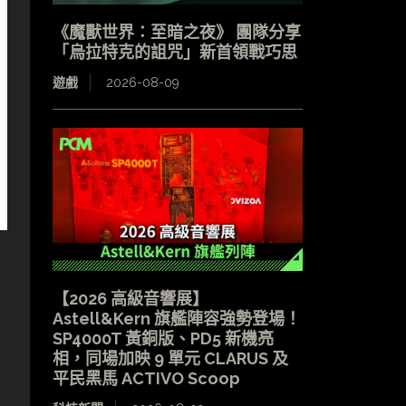
《魔獸世界：至暗之夜》 團隊分享
「烏拉特克的詛咒」新首領戰巧思
遊戲
2026-08-09
【2026 高級音響展】
Astell&Kern 旗艦陣容強勢登場！
SP4000T 黃銅版、PD5 新機亮
相，同場加映 9 單元 CLARUS 及
平民黑馬 ACTIVO Scoop
，