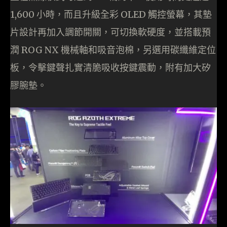
1,600 小時，而且升級全彩 OLED 觸控螢幕，其墊
片設計再加入調節開關，可切換軟硬度，並搭載預
潤 ROG NX 機械軸和吸音泡棉，另選用碳纖維定位
板，令擊鍵聲扎實清脆吸收按鍵震動，附有加大矽
膠腕墊。