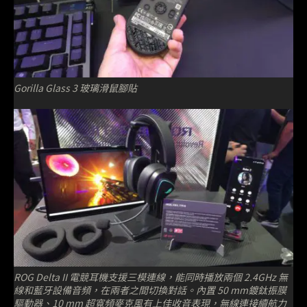
Gorilla Glass 3 玻璃滑鼠腳貼
ROG Delta II 電競耳機支援三模連線，能同時播放兩個 2.4GHz 無
線和藍牙設備音頻，在兩者之間切換對話。內置 50 mm鍍鈦振膜
驅動器、10 mm 超寬頻麥克風有上佳收音表現，無線連接續航力