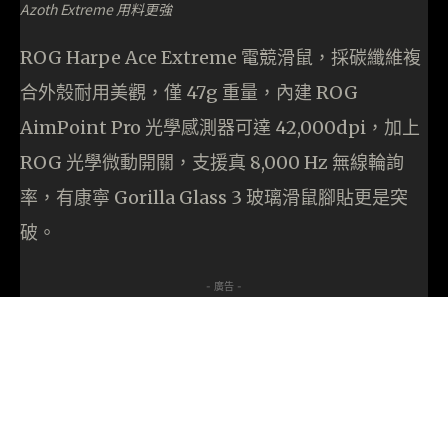
Azoth Extreme 用料更強
ROG Harpe Ace Extreme 電競滑鼠，採碳纖維複
合外殼耐用美觀，僅 47g 重量，內建 ROG
AimPoint Pro 光學感測器可達 42,000dpi，加上
ROG 光學微動開關，支援真 8,000 Hz 無線輪詢
率，有康寧 Gorilla Glass 3 玻璃滑鼠腳貼更是突
破。
- 廣告 -