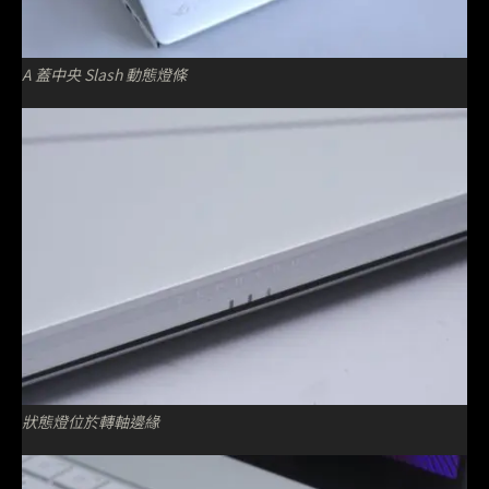
A 蓋中央 Slash 動態燈條
狀態燈位於轉軸邊緣