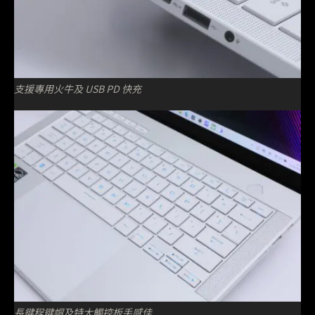
支援專用火牛及 USB PD 快充
長鍵程鍵帽及特大觸控板手感佳