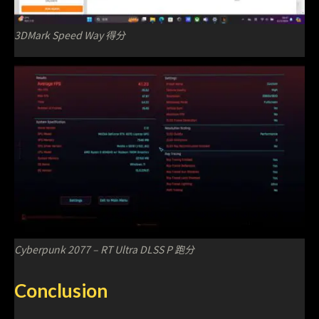
3DMark Speed Way 得分
Cyberpunk 2077 – RT Ultra DLSS P 跑分
Conclusion