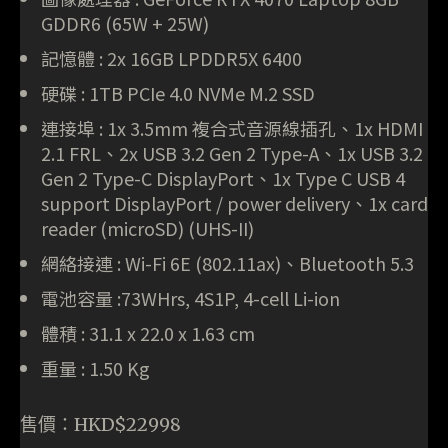
GDDR6 (65W + 25W)
記憶體 : 2x 16GB LPDDR5X 6400
硬碟 : 1TB PCIe 4.0 NVMe M.2 SSD
連接埠 : 1x 3.5mm 複合式音源線插孔、1x HDMI
2.1 FRL、2x USB 3.2 Gen 2 Type-A、1x USB 3.2
Gen 2 Type-C DisplayPort、1x Type C USB 4
support DisplayPort / power delivery、1x card
reader (microSD) (UHS-II)
網絡接連 : Wi-Fi 6E (802.11ax)、Bluetooth 5.3
電池容量 :73WHrs, 4S1P, 4-cell Li-ion
體積 : 31.1 x 22.0 x 1.63 cm
重量 : 1.50 Kg
售價：HKD$22998