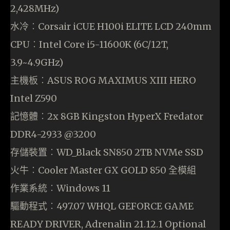
2,428MHz)
水冷︰Corsair iCUE H100i ELITE LCD 240mm
CPU︰Intel Core i5-11600K (6C/12T,
3.9~4.9GHz)
主機板︰ASUS ROG MAXIMUS XIII HERO
Intel Z590
記憶體︰2x 8GB Kingston HyperX Fredator
DDR4-2933 @3200
存儲裝置︰WD_Black SN850 2TB NVMe SSD
火牛︰Cooler Master GX GOLD 850 全模組
作業系統︰Windows 11
驅動程式︰497.07 WHQL GEFORCE GAME
READY DRIVER, Adrenalin 21.12.1 Optional