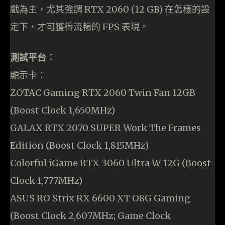
戲為主，尤其強調 RTX 2060 (12 GB) 在怎樣的設
定下，才可獲得流暢的 FPS 表現。
測試平台︰
顯示卡︰
ZOTAC Gaming RTX 2060 Twin Fan 12GB
(Boost Clock 1,650MHz)
GALAX RTX 2070 SUPER Work The Frames
Edition (Boost Clock 1,815MHz)
Colorful iGame RTX 3060 Ultra W 12G (Boost
Clock 1,777MHz)
ASUS RO Strix RX 6600 XT O8G Gaming
(Boost Clock 2,607MHz; Game Clock