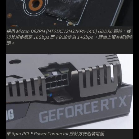
採用 Micron D9ZPM (MT61K512M32KPA-14:C) GDDR6 顆粒。據
知其規格應是 16Gbps 而卡的設定為 14Gbps ，理論上留有超頻空
間。
單 8pin PCI-E Power Connector 設計方便組裝電腦