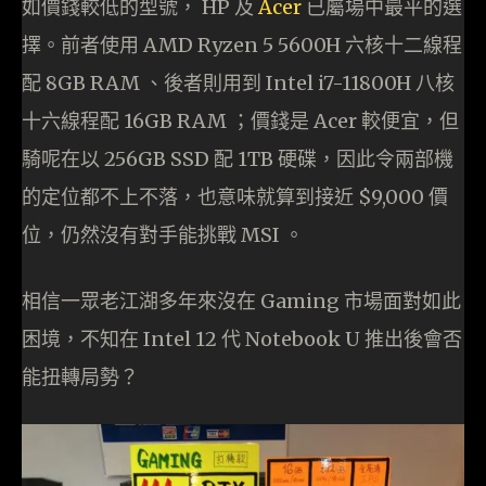
如價錢較低的型號， HP 及
Acer
已屬場中最平的選
擇。前者使用 AMD Ryzen 5 5600H 六核十二線程
配 8GB RAM 、後者則用到 Intel i7-11800H 八核
十六線程配 16GB RAM ；價錢是 Acer 較便宜，但
騎呢在以 256GB SSD 配 1TB 硬碟，因此令兩部機
的定位都不上不落，也意味就算到接近 $9,000 價
位，仍然沒有對手能挑戰 MSI 。
相信一眾老江湖多年來沒在 Gaming 市場面對如此
困境，不知在 Intel 12 代 Notebook U 推出後會否
能扭轉局勢？