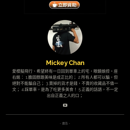
Mickey Chan
愛模擬飛行、希望終有一日回到單車上的宅，眼鏡娘控。座
右銘： 1.膽固醇跟美味是成正比的； 2.所有人都可以騙，但
絕對不能騙自己； 3.賣掉的貨才是錢，不賣的收藏品不值一
文； 4.踩單車，是為了吃更多美食！ 5.正義的話語，不一定
出自正義之人的口；
- 廣告 -