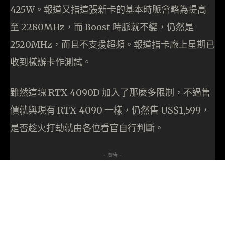
425W。報道又指這張新卡的基本時脈會略為提高
至 2280MHz，而 Boost 時脈就不變，仍然是
2520MHz，而且不支援超頻。報道指卡廠上星期已
收到樣辦卡作測試。
雖然這塊 RTX 4090D 加入了那麼多限制，不過售
價就與現有 RTX 4090 一樣，仍然售 US$1,599，
是否趁火打劫就由各位看官自行判斷。
- 廣告 -