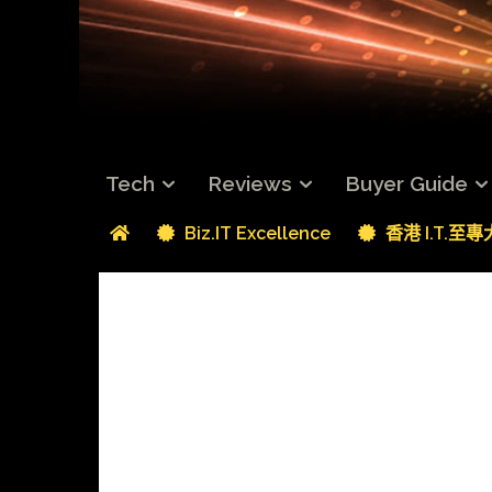
Tech
Reviews
Buyer Guide
Biz.IT Excellence
香港 I.T.至