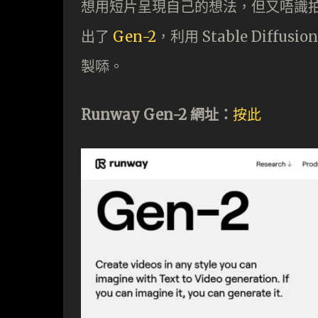
想用短片呈現自己的想法，但又唔識拍片剪
出了
Gen-2
，利用 Stable Diff
製𠻹。
Runway Gen-2 網址：
按此