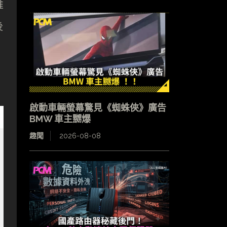
推
後
啟動車輛螢幕驚見《蜘蛛俠》廣告
BMW 車主嬲爆
趣聞
2026-08-08