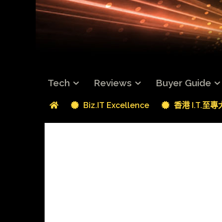
Tech
Reviews
Buyer Guide
Biz.IT Excellence
香港 I.T.至