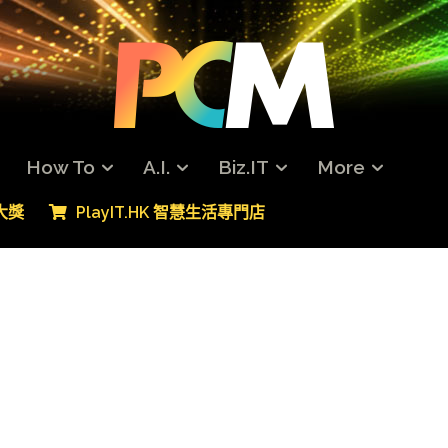
How To
A.I.
Biz.IT
More
專大獎
PlayIT.HK 智慧生活專門店