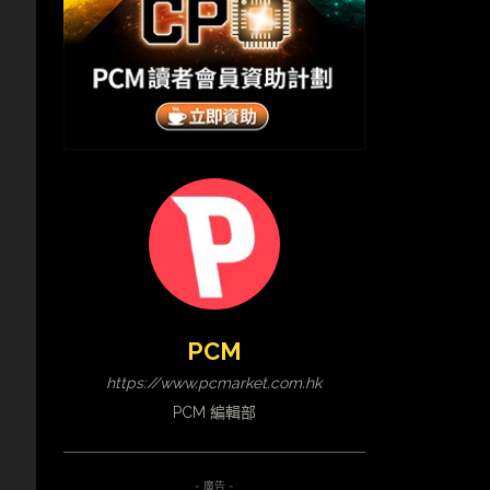
PCM
https://www.pcmarket.com.hk
PCM 編輯部
- 廣告 -