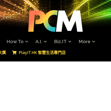
How To
A.I.
Biz.IT
More
專大獎
PlayIT.HK 智慧生活專門店