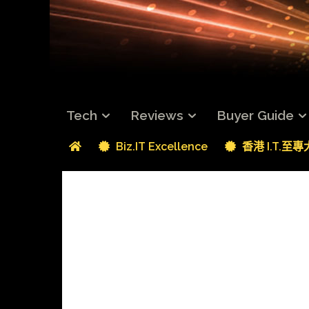
Tech
Reviews
Buyer Guide
Biz.IT Excellence
香港 I.T.至