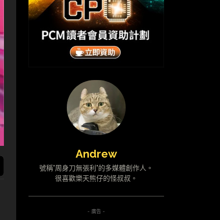
Andrew
號稱"周身刀無張利"的多媒體創作人。
很喜歡樂天熊仔的怪叔叔。
- 廣告 -