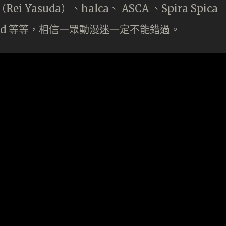
Yasuda）、halca、 ASCA 、Spira Spica
nded 等等，相信一眾動漫迷一定不能錯過。