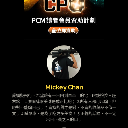
Mickey Chan
愛模擬飛行、希望終有一日回到單車上的宅，眼鏡娘控。座
右銘： 1.膽固醇跟美味是成正比的； 2.所有人都可以騙，但
絕對不能騙自己； 3.賣掉的貨才是錢，不賣的收藏品不值一
文； 4.踩單車，是為了吃更多美食！ 5.正義的話語，不一定
出自正義之人的口；