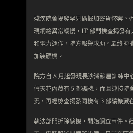
殘疾院舍揭發罕見偷掘加密貨幣案。
現網絡異常緩慢，IT 部門檢查揭發
和電力運作，院方報警求助。最終拘
加裝礦機。
院方自 8 月起發現長沙灣蘇屋訓練中
假天花內藏有 5 部礦機，而且連接
況，再經檢查揭發同樣有 3 部礦機
執法部門拆除礦機，開始調查事件。經