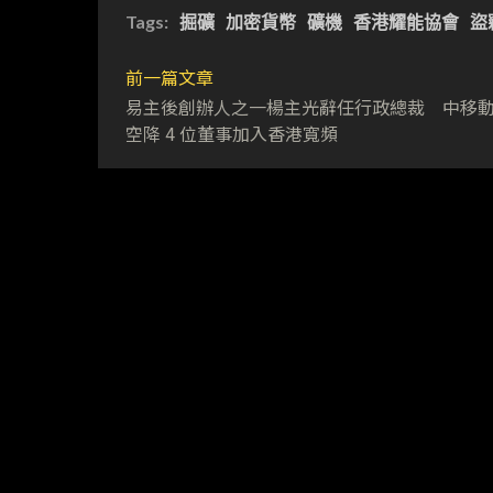
Tags:
掘礦
加密貨幣
礦機
香港耀能協會
盜
前一篇文章
易主後創辦人之一楊主光辭任行政總裁 中移
空降 4 位董事加入香港寬頻