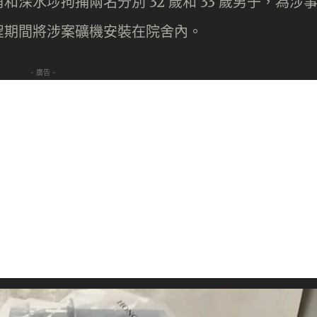
深水埗拘捕兩名分別 32 歲和 33 歲男子，為涉
程期間將涉案礦機安裝在院舍內。
- 廣告 -