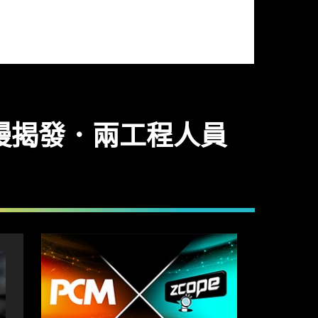
慢揭發．兩工程人員