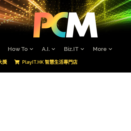
How To
A.I.
Biz.IT
More
專大獎
PlayIT.HK 智慧生活專門店