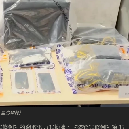
：星島頭條）
竊罪條例》的竊取電力罪拘捕。《盜竊罪條例》第 15