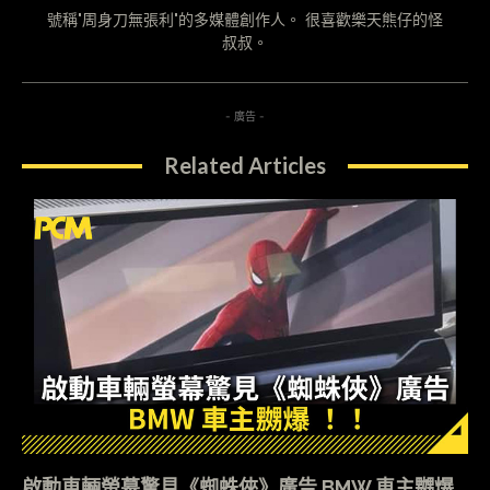
號稱"周身刀無張利"的多媒體創作人。 很喜歡樂天熊仔的怪
叔叔。
- 廣告 -
Related Articles
啟動車輛螢幕驚見《蜘蛛俠》廣告 BMW 車主嬲爆