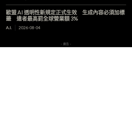
歐盟 AI 透明性新規定正式生效 生成內容必須加標
籤 違者最高罰全球營業額 3%
A.I.
2026-08-04
- 廣告 -