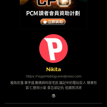
Nikita
https://vrgameblog.wordpress.com
複姓尼基,單字達,數碼與科技宅民,腦記中的電玩狂人 簡單形
容:仁慈但小氣 善忘卻記仇 低調而浮誇