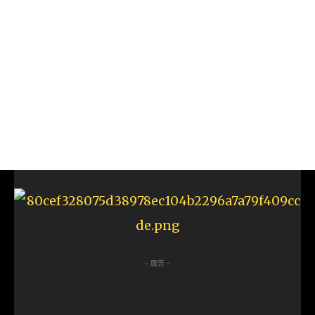
- 廣告 -