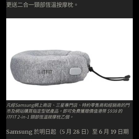
更送二合一頸部恆溫按摩枕。
凡經Samsung網上商店、三星專門店、特約零售商和經銷商的門
市及網站購買指定型號產品，即可免費獲贈價值港幣 $938 的
ITFIT 2-in-1 頸部恆溫按摩枕乙個。
Samsung 於明日起（5 月 28 日）至 6 月 19 日期