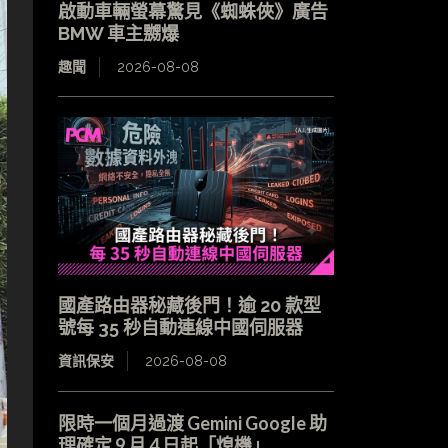
啟動車輛螢幕驚見《蜘蛛俠》廣告
BMW 車主嬲爆
趣聞
2026-08-08
國產路由器秘藏後門！逾 20 款型
號每 35 秒自動連線中國伺服器
資訊保安
2026-08-08
限時一個月過渡 Gemini Google 助
理確定 9 月 4 日起「熄機」