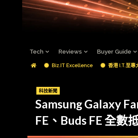
Tech
Reviews
Buyer Guide
Biz.IT Excellence
香港 I.T.至
科技新聞
Samsung Galaxy F
FE、Buds FE 全數