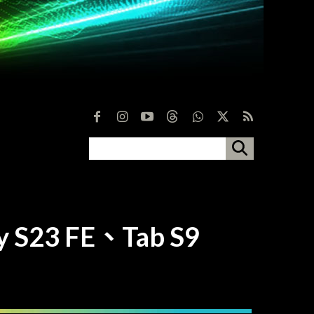
 S23 FE、Tab S9