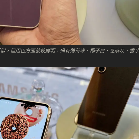
 S23+ 相當近似，但用色方面就較鮮明，備有薄荷綠、椰子白、芝麻灰、香